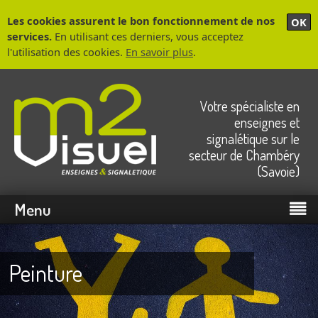
Les cookies assurent le bon fonctionnement de nos
OK
services.
En utilisant ces derniers, vous acceptez
l'utilisation des cookies.
En savoir plus
.
Votre spécialiste en
enseignes et
signalétique sur le
secteur de Chambéry
(Savoie)
Menu
Peinture